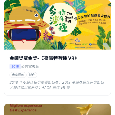
金鐘獎雙金獎-《臺灣特有種 VR》
公共電視台
2018
專案經理
製片
2018 年度最佳兒少優質節目獎；2019 金鐘獎最佳兒少節目
／最佳節目創新獎；AACA 最佳 VR 獎