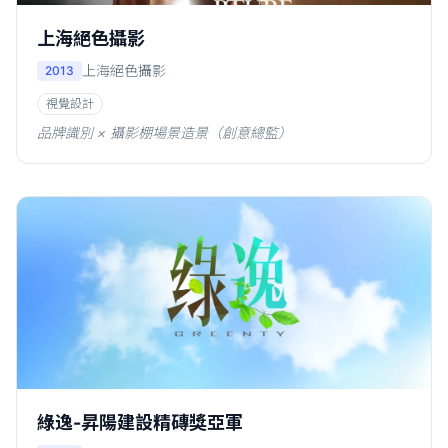
上海絕色攝影
上海絕色攝影
2013
視覺設計
品牌識別 × 攝影棚場景造景（創意總監）
綠逸-昇陽建設精磚獎亞軍