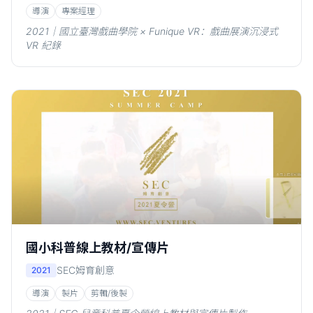
導演
專案經理
2021｜國立臺灣戲曲學院 × Funique VR：戲曲展演沉浸式
VR 紀錄
國小科普線上教材/宣傳片
SEC姆育創意
2021
導演
製片
剪輯/後製