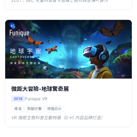
2021｜SEC 兒童科普夏令營線上教材與宣傳片製作
微距大冒險-地球驚奇展
Funique VR
2018
導演
策展統籌
視覺設計
VR 微距生態科普互動特展（0→1 內容品牌打造）