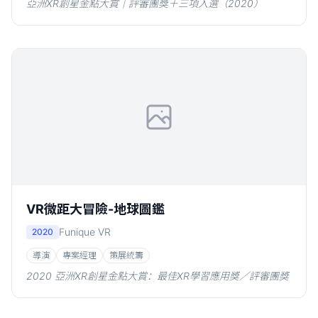
亞洲XR創星金點大賞｜評審團獎＋三項入選（2020）
VR微距大冒險-地球圖鑑
Funique VR
2020
導演
專案經理
策展統籌
2020 亞洲XR創星金點大賞：最佳XR學習應用獎／評審團獎