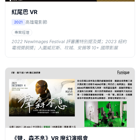
紅尾巴 VR
高雄電影節
2021
專案經理
2022 NewImages Festival 評審團特別提及獎；2023 紐約
電視獎銅獎；入圍威尼斯、坎城、安錫等 10+ 國際影展
《聲．森不息》VR 魔幻演唱會