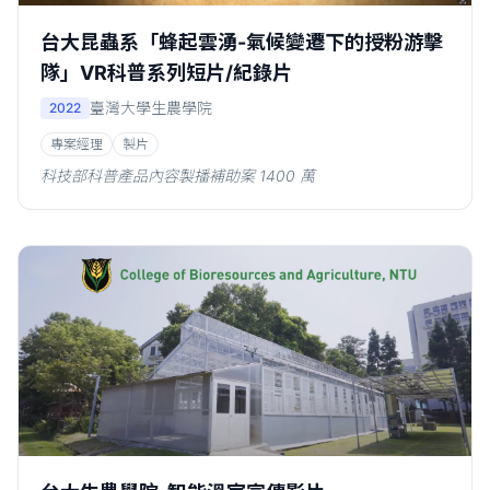
台大昆蟲系「蜂起雲湧-氣候變遷下的授粉游擊
隊」VR科普系列短片/紀錄片
臺灣大學生農學院
2022
專案經理
製片
科技部科普產品內容製播補助案 1400 萬