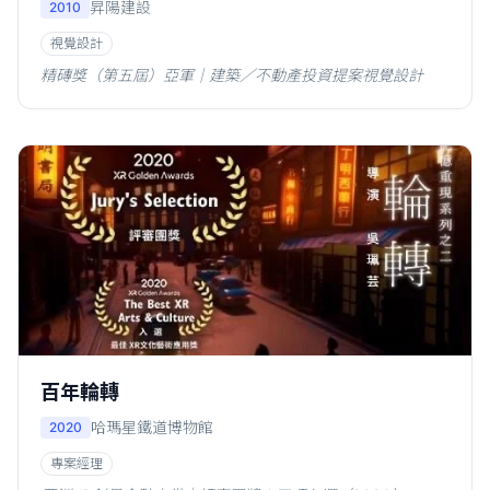
昇陽建設
2010
視覺設計
精磚獎（第五屆）亞軍｜建築／不動產投資提案視覺設計
百年輪轉
哈瑪星鐵道博物館
2020
專案經理