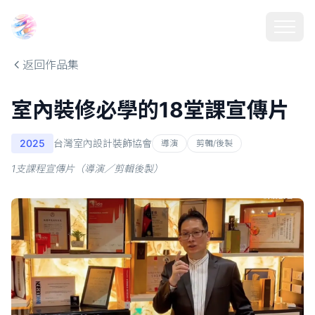
Choosehill 選擇之丘 AI
返回作品集
室內裝修必學的18堂課宣傳片
2025
台灣室內設計裝飾協會
導演
剪輯/後製
1支課程宣傳片（導演／剪輯後製）