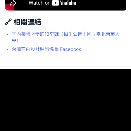
🔗 相關連結
室內裝修必學的18堂課（招生公告｜國立臺北商業大
學）
台灣室內設計裝飾協會 Facebook
Chase Chao｜選擇之丘 AI
實戰導向的 AI 教學分享，從課程回顧到技術應用一覽無
遺