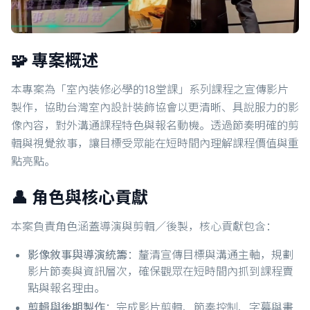
🧩 專案概述
本專案為「室內裝修必學的18堂課」系列課程之宣傳影片
製作，協助台灣室內設計裝飾協會以更清晰、具說服力的影
像內容，對外溝通課程特色與報名動機。透過節奏明確的剪
輯與視覺敘事，讓目標受眾能在短時間內理解課程價值與重
點亮點。
👤 角色與核心貢獻
本案負責角色涵蓋導演與剪輯／後製，核心貢獻包含：
影像敘事與導演統籌
：釐清宣傳目標與溝通主軸，規劃
影片節奏與資訊層次，確保觀眾在短時間內抓到課程賣
點與報名理由。
剪輯與後期製作
：完成影片剪輯、節奏控制、字幕與畫