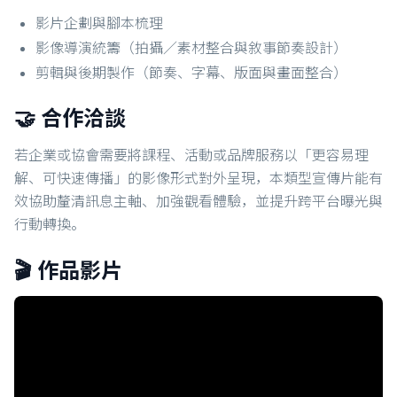
影片企劃與腳本梳理
影像導演統籌（拍攝／素材整合與敘事節奏設計）
剪輯與後期製作（節奏、字幕、版面與畫面整合）
🤝 合作洽談
若企業或協會需要將課程、活動或品牌服務以「更容易理
解、可快速傳播」的影像形式對外呈現，本類型宣傳片能有
效協助釐清訊息主軸、加強觀看體驗，並提升跨平台曝光與
行動轉換。
🎬 作品影片