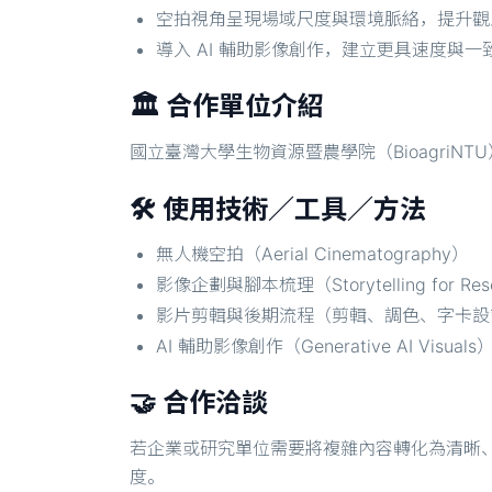
空拍視角呈現場域尺度與環境脈絡，提升觀
導入 AI 輔助影像創作，建立更具速度與
🏛️ 合作單位介紹
國立臺灣大學生物資源暨農學院（Bioagri
🛠️ 使用技術／工具／方法
無人機空拍（Aerial Cinematography）
影像企劃與腳本梳理（Storytelling for Rese
影片剪輯與後期流程（剪輯、調色、字卡設
AI 輔助影像創作（Generative AI Visuals
🤝 合作洽談
若企業或研究單位需要將複雜內容轉化為清晰
度。