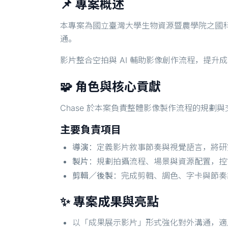
📌 專案概述
本專案為國立臺灣大學生物資源暨農學院之國
通。
影片整合空拍與 AI 輔助影像創作流程，提升
🧩 角色與核心貢獻
Chase 於本案負責整體影像製作流程的規
主要負責項目
導演
：定義影片敘事節奏與視覺語言，將研
製片
：規劃拍攝流程、場景與資源配置，控
剪輯／後製
：完成剪輯、調色、字卡與節奏設
✨ 專案成果與亮點
以「成果展示影片」形式強化對外溝通，適