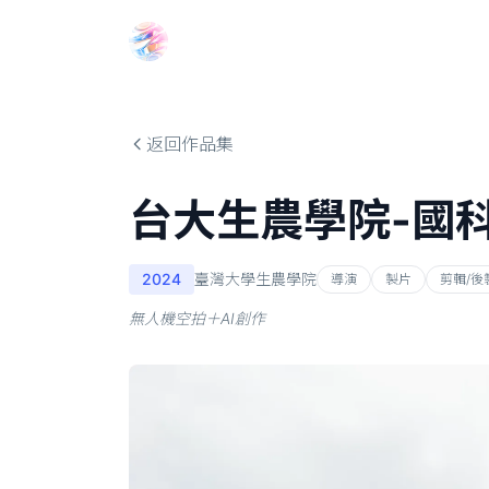
Choosehill 選擇之丘 AI
返回作品集
台大生農學院-國
2024
臺灣大學生農學院
導演
製片
剪輯/後
無人機空拍＋AI創作