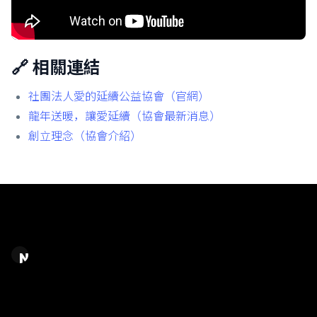
🔗 相關連結
社團法人愛的延續公益協會（官網）
龍年送暖，讓愛延續（協會最新消息）
創立理念（協會介紹）
Chase Chao｜選擇之丘 AI
AI 應用規劃顧問 / AI 系統建置＆內容產製