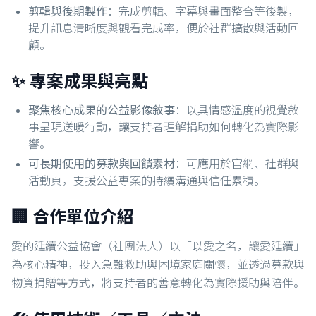
剪輯與後期製作
：完成剪輯、字幕與畫面整合等後製，
提升訊息清晰度與觀看完成率，便於社群擴散與活動回
顧。
✨ 專案成果與亮點
聚焦核心成果的公益影像敘事
：以具情感溫度的視覺敘
事呈現送暖行動，讓支持者理解捐助如何轉化為實際影
響。
可長期使用的募款與回饋素材
：可應用於官網、社群與
活動頁，支援公益專案的持續溝通與信任累積。
🏢 合作單位介紹
愛的延續公益協會（社團法人）以「以愛之名，讓愛延續」
為核心精神，投入急難救助與困境家庭關懷，並透過募款與
物資捐贈等方式，將支持者的善意轉化為實際援助與陪伴。