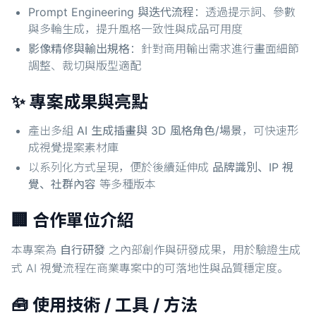
Prompt Engineering 與迭代流程
：透過提示詞、參數
與多輪生成，提升風格一致性與成品可用度
影像精修與輸出規格
：針對商用輸出需求進行畫面細節
調整、裁切與版型適配
✨ 專案成果與亮點
產出多組
AI 生成插畫與 3D 風格角色/場景
，可快速形
成視覺提案素材庫
以系列化方式呈現，便於後續延伸成
品牌識別、IP 視
覺、社群內容
等多種版本
🏢 合作單位介紹
本專案為
自行研發
之內部創作與研發成果，用於驗證生成
式 AI 視覺流程在商業專案中的可落地性與品質穩定度。
🧰 使用技術 / 工具 / 方法