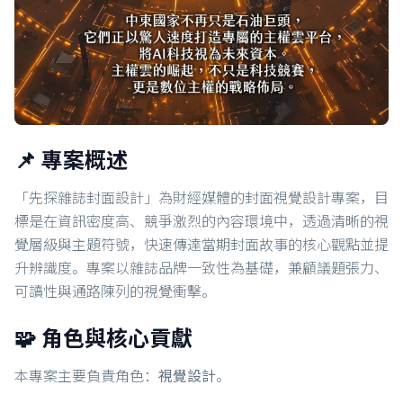
📌 專案概述
「先探雜誌封面設計」為財經媒體的封面視覺設計專案，目
標是在資訊密度高、競爭激烈的內容環境中，透過清晰的視
覺層級與主題符號，快速傳達當期封面故事的核心觀點並提
升辨識度。專案以雜誌品牌一致性為基礎，兼顧議題張力、
可讀性與通路陳列的視覺衝擊。
🧩 角色與核心貢獻
本專案主要負責角色：
視覺設計
。