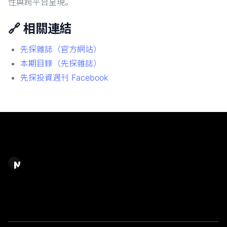
性與跨平台呈現。
🔗 相關連結
先探雜誌（官方網站）
本期目錄（先探雜誌）
先探投資週刊 Facebook
Chase Chao｜選擇之丘 AI
AI 應用規劃顧問 / AI 系統建置＆內容產製