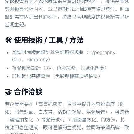
先探投資週刊／先探雜誌
為台灣財經媒體之一，提供產業趨
勢與投資分析內容，並以週期性出刊維持市場即時性。封面
設計需在固定出刊節奏下，持續以高辨識度的視覺語言呈現
當期主題。
🛠️ 使用技術 / 工具 / 方法
雜誌封面版面設計與資訊層級規劃（Typography、
Grid、Hierarchy）
視覺概念設計（KV、色彩策略、符號化圖像）
印刷輸出基礎流程（色彩與檔案規格檢查）
🤝 合作洽談
若企業需要在「高資訊密度」場景中提升內容辨識度（例
如：報告封面、白皮書、活動主視覺、媒體廣告），可透過
「議題抽象化 → 視覺符號化 → 版面層級化」的方法，將
複雜訊息整理成一眼可理解的主視覺，並同時兼顧品牌一致