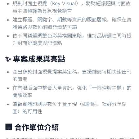
規劃封面主視覺（Key Visual），將財經議題與封面故
事主張轉譯為具象視覺語言
建立標題、關鍵字、期數等資訊的版面層級，確保在實
體通路與數位縮圖皆清楚可讀
依不同議題調整色彩與構圖策略，維持品牌調性同時提
升封面辨識度與記憶點
✨ 專案成果與亮點
產出多款封面視覺提案與定稿，支援雜誌每期快速出刊
的節奏
在有限版面中整合大量資訊，強化「一眼理解主題」的
閱讀效率
兼顧實體印刷與數位平台呈現（如網站、社群分享縮
圖）的可用性
🏢 合作單位介紹