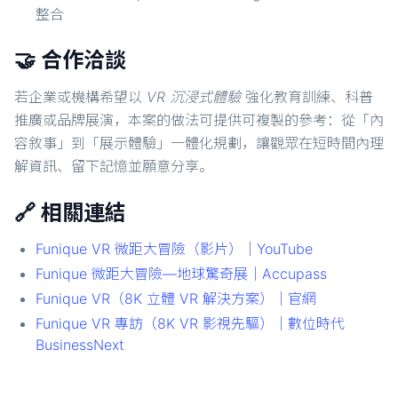
整合
🤝 合作洽談
若企業或機構希望以
VR 沉浸式體驗
強化教育訓練、科普
推廣或品牌展演，本案的做法可提供可複製的參考：從「內
容敘事」到「展示體驗」一體化規劃，讓觀眾在短時間內理
解資訊、留下記憶並願意分享。
🔗 相關連結
Funique VR 微距大冒險（影片）｜YouTube
Funique 微距大冒險—地球驚奇展｜Accupass
Funique VR（8K 立體 VR 解決方案）｜官網
Funique VR 專訪（8K VR 影視先驅）｜數位時代
BusinessNext