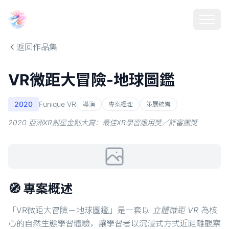
Choosehill 選擇之丘 AI
返回作品集
VR微距大冒險-地球圖鑑
2020
Funique VR
導演
專案經理
策展統籌
2020 亞洲XR創星金點大賞：最佳XR學習應用獎／評審團獎
🧭 專案概述
「VR微距大冒險－地球圖鑑」是一套以
立體微距 VR
為核
心的自然生態學習體驗，讓學習者以沉浸式方式近距離觀察