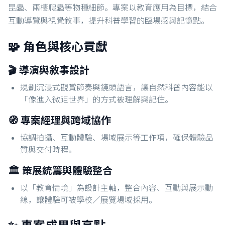
昆蟲、兩棲爬蟲等物種細節。專案以教育應用為目標，結合
互動導覽與視覺敘事，提升科普學習的臨場感與記憶點。
🧩 角色與核心貢獻
🎬 導演與敘事設計
規劃沉浸式觀賞節奏與鏡頭語言，讓自然科普內容能以
「像進入微距世界」的方式被理解與記住。
🧭 專案經理與跨域協作
協調拍攝、互動體驗、場域展示等工作項，確保體驗品
質與交付時程。
🏛️ 策展統籌與體驗整合
以「教育情境」為設計主軸，整合內容、互動與展示動
線，讓體驗可被學校／展覽場域採用。