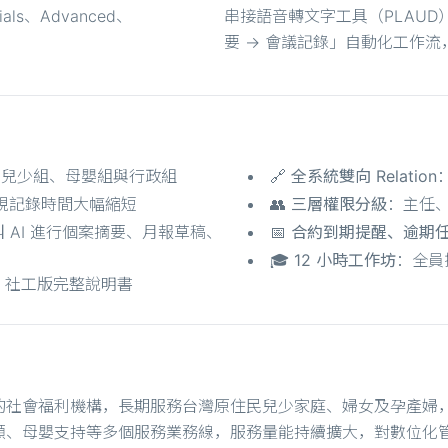
als、Advanced、
串接語音轉文字工具（PLAUD）× 
。
要 → 會議記錄」自動化工作流
、兒少組、母嬰組與行政組
🔗
全系統雙向 Relation
視記錄時間大幅縮短
👥
三層權限分級
：主任
 AI 進行個案摘要、月報草稿、
📅
合約到期提醒、逾期
🎓
12 小時工作坊
：全員
、社工版完整說明書
的社會福利機構，長期服務台灣原住民兒少家庭、婦女及孕產婦
顧、母嬰支持等多個服務業務線，服務量能持續擴大，對數位化