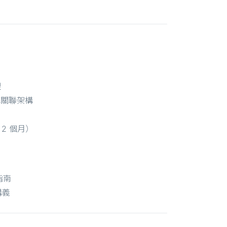
理
資料庫關聯架構
2 個月）
指南
講義