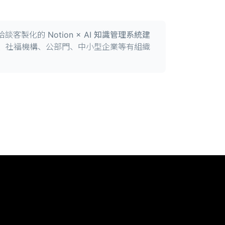
o 洽談客製化的
Notion × AI 知識管理系統建
O、社福機構、公部門、中小型企業等有組織