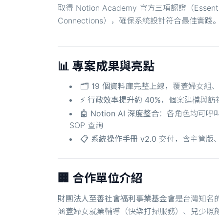
取得 Notion Academy 官方三項認證（Essenti
Connections），確保系統設計符合最佳實踐
📊 專案成果與亮點
🗂️
19 個資料庫
完整上線，覆蓋婦女組
⚡
行政效率提升約 40%
，個案建檔與訪
🤖
Notion AI 深度整合
：各角色均可呼叫
SOP 查詢
📋
系統操作手冊 v2.0
交付，含主管版
🏢 合作單位介紹
財團法人至善社會福利事業基金會
是台灣知名
涵蓋婦女就業輔導（快樂打掃服務）、兒少照