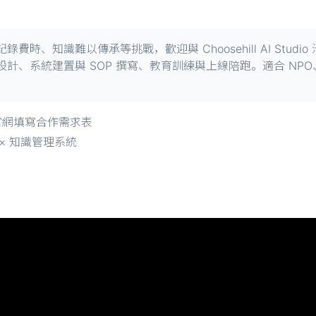
、知識難以傳承等挑戰，歡迎與 Choosehill AI Studi
計、系統建置與 SOP 撰寫、教育訓練與上線陪跑。適合 NP
dio 官網填寫合作需求表
訓 × 知識管理系統