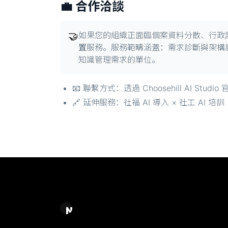
💼 合作洽談
🤝
如果您的組織正面臨個案資料分散、行政記錄費時
置
服務。服務範疇涵蓋：需求診斷與架構設
知識管理需求的單位。
📧 聯繫方式：透過 Choosehill AI Stu
🔗 延伸服務：社福 AI 導入 × 社工 AI 培
Chase Chao｜選擇之丘 AI
AI 應用規劃顧問 / AI 系統建置＆內容產製