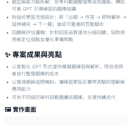
題型與能力點拆解：依考科範圍整理常見知識點，轉成
可被 GPT 引導練習的題庫結構
對話式學習流程設計：將「出題 → 作答 → 即時解析 →
延伸補充 → 下一題」做成可重複的互動腳本
回饋與評估邏輯：針對回答品質提供分級回饋，協助使
用者定位弱點並優化準備策略
✨ 專案成果與亮點
以客製化 GPT 形式提供模擬題練習與解析，降低使用
者自行整理題庫的成本
以情境題與追問機制，讓練習更貼近實際測驗的理解與
應用能力
可依不同級別與科目範圍擴充題庫，支援持續迭代
🖼️ 實作畫面