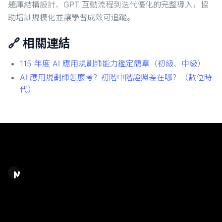
題庫結構設計、GPT 互動流程到迭代優化的完整導入，協
助培訓規模化並讓學習成效可追蹤。
🔗 相關連結
115 年度 AI 應用規劃師能力鑑定簡章（初級、中級）
AI 應用規劃師怎麼考？初階中階證照差在哪？（數位時
代）
Chase Chao｜選擇之丘 AI
AI 應用規劃顧問 / AI 系統建置＆內容產製