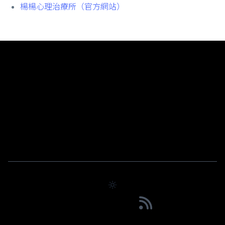
楊楊心理治療所（官方網站）
Chase Chao｜選擇之丘 AI
實戰導向的 AI 教學分享，從課程回顧到技術應用一覽無
遺
© 2026 Powered by Choosehill 選擇之丘
3046
2074