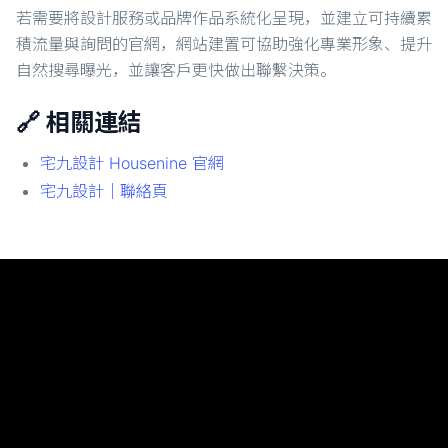
若需要將設計服務或品牌作品系統化呈現，並建立可持續累
積流量與詢問的官網，網站建置可協助強化專業形象、提升
自然搜尋曝光，並讓客戶更快做出聯繫決策。
🔗 相關連結
宅九設計 Housenine 官網
宅九設計｜聯絡頁
Chase Chao｜選擇之丘 AI
實戰導向的 AI 教學分享，從課程回顧到技術應用一覽無
遺