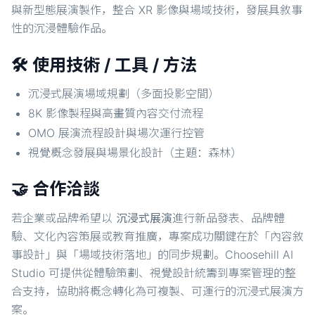
與新型態展演製作，整合 XR 影像與場域技術，發展具敘事
性的沉浸體驗作品。
🛠️ 使用技術 / 工具 / 方法
沉浸式展演場域規劃（多面投影空間）
8K 影像製程與高畫質內容交付流程
OMO 展演流程設計與場次運行控管
視覺概念發展與場景化設計（主題：森林）
🤝 合作洽談
若企業或品牌希望以
沉浸式展演
進行新品發表、品牌體
驗、文化內容策展或教育推廣，專案成功關鍵在於「內容敘
事設計」與「場域技術落地」的同步規劃。Choosehill AI
Studio 可提供從體驗策劃、視覺設計統籌到專案管理的整
合支持，協助將概念轉化為可複製、可運行的沉浸式展演方
案。