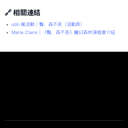
🔗 相關連結
udn 瘋活動｜聲．森不息（活動頁）
Marie Claire｜《聲．森不息》魔幻森林演唱會介紹
Chase Chao｜選擇之丘 AI
實戰導向的 AI 教學分享，從課程回顧到技術應用一覽無
遺
© 2026 Powered by Choosehill 選擇之丘