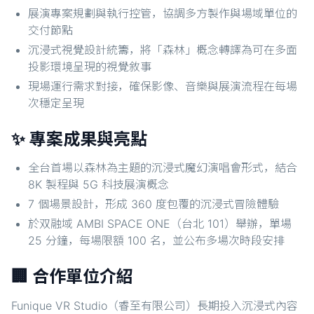
展演專案規劃與執行控管，協調多方製作與場域單位的
交付節點
沉浸式視覺設計統籌，將「森林」概念轉譯為可在多面
投影環境呈現的視覺敘事
現場運行需求對接，確保影像、音樂與展演流程在每場
次穩定呈現
✨ 專案成果與亮點
全台首場以森林為主題的沉浸式魔幻演唱會形式，結合
8K 製程與 5G 科技展演概念
7 個場景設計，形成 360 度包覆的沉浸式冒險體驗
於双融域 AMBI SPACE ONE（台北 101）舉辦，單場
25 分鐘，每場限額 100 名，並公布多場次時段安排
🏢 合作單位介紹
Funique VR Studio（睿至有限公司）長期投入沉浸式內容