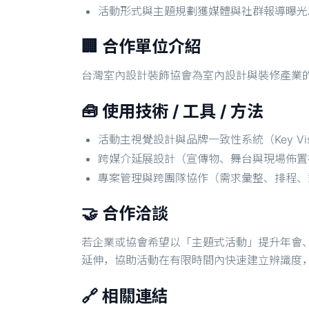
活動形式與主題規劃獲媒體與社群報導曝光
🏢 合作單位介紹
台灣室內設計裝飾協會為室內設計與裝修產業
🧰 使用技術 / 工具 / 方法
活動主視覺設計與品牌一致性系統（Key Visua
跨媒介延展設計（宣傳物、舞台與現場佈置
專案管理與跨團隊協作（需求彙整、排程、
🤝 合作洽談
若企業或協會希望以「主題式活動」提升年會
延伸，協助活動在有限時間內快速建立辨識度
🔗 相關連結