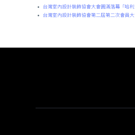
台灣室內設計裝飾協會大會圓滿落幕「哈利波
台灣室內設計裝飾協會第二屆第二次會員大會圓
Chase Chao｜選擇之丘 AI
實戰導向的 AI 教學分享，從課程回顧到技術
© 2026 Powered by Choosehill 選擇之丘