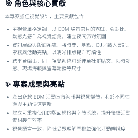
🎯 角色與核心貢獻
本專案擔任視覺設計，主要貢獻包含：
主視覺風格定調：以 EDM 場景常見的霓虹、強對比、
動態光感作為視覺語彙，建立夜間派對氛圍
資訊層級與版面系統：將時間、地點、DJ／藝人資訊、
票務與活動亮點，以清晰排版提升可讀性
跨平台輸出：同一視覺系統可延伸至社群貼文、限時動
態、現場海報與螢幕輪播等尺寸
✨ 專案成果與亮點
產出多款 EDM 活動宣傳海報與視覺變體，利於不同檔
期與主題快速更新
建立可重複使用的版面規格與字體系統，提升後續活動
素材製作效率
視覺語言一致，降低受眾理解門檻並強化活動辨識度