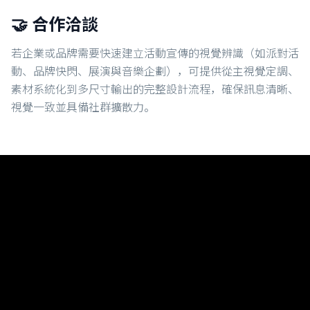
🤝 合作洽談
若企業或品牌需要快速建立活動宣傳的視覺辨識（如派對活
動、品牌快閃、展演與音樂企劃），可提供從主視覺定調、
素材系統化到多尺寸輸出的完整設計流程，確保訊息清晰、
視覺一致並具備社群擴散力。
Chase Chao｜選擇之丘 AI
實戰導向的 AI 教學分享，從課程回顧到技術應用一覽無
遺