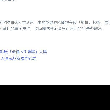
化敘事或公共議題，本類型專案的關鍵在於「敘事、技術、展演」三方整
到交付管理的專案支持，協助團隊穩定產出可落地的沉浸式體驗。
影展「最佳 VR 體驗」大獎
》入圍威尼斯國際影展