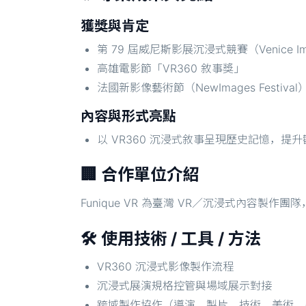
獲獎與肯定
第 79 屆威尼斯影展沉浸式競賽（Venice Imme
高雄電影節「VR360 敘事獎」
法國新影像藝術節（NewImages Fest
內容與形式亮點
以 VR360 沉浸式敘事呈現歷史記憶，
🏢 合作單位介紹
Funique VR 為臺灣 VR／沉浸式內容
🛠️ 使用技術 / 工具 / 方法
VR360 沉浸式影像製作流程
沉浸式展演規格控管與場域展示對接
跨域製作協作（導演、製片、技術、美術、