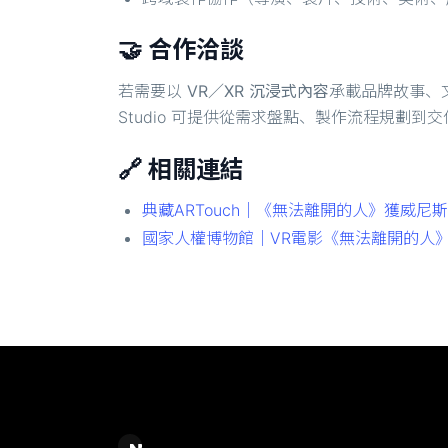
🤝 合作洽談
若需要以
VR／XR 沉浸式內容
承載品牌故事、文
Studio 可提供從需求盤點、製作流程規劃
🔗 相關連結
典藏ARTouch｜《無法離開的人》獲威尼斯
國家人權博物館｜VR電影《無法離開的人
Chase Chao｜選擇之丘 AI