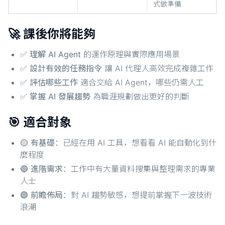
式做準備
🚀 課後你將能夠
✅
理解 AI Agent
的運作原理與實際應用場景
✅
設計有效的任務指令
讓 AI 代理人高效完成複雜工作
✅
評估哪些工作
適合交給 AI Agent，哪些仍需人工
✅
掌握 AI 發展趨勢
為職涯規劃做出更好的判斷
🎯 適合對象
🟡
有基礎
：已經在用 AI 工具，想看看 AI 能自動化到什
麼程度
🔵
進階需求
：工作中有大量資料搜集與整理需求的專業
人士
🟣
前瞻佈局
：對 AI 趨勢敏感，想提前掌握下一波技術
浪潮