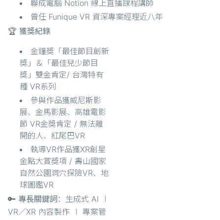
聯成電腦 Notion 線上直播課程講師
曾任 Funique VR 資深專案經理近八年
🏆 獲獎紀錄
金鐘獎「最佳節目創新
獎」＆「最佳兒少節目
獎」雙金肯定/ 台灣特有
種 VR系列
參與作品獲威尼斯影
展、金馬影展、高雄電影
節 VR金獎肯定 / 無法離
開的人、紅尾巴VR
執導VR作品獲XR創星
金點大賞獎項 / 壽山國家
自然公園洞穴探險VR、地
球圖鑑VR
🔑 專長關鍵詞
：生成式 AI ∣
VR／XR 內容製作 ∣ 專案管