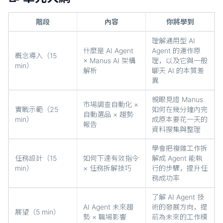
階段
內容
你將學到
理解通用型 AI
什麼是 AI Agent
Agent 的運作原
概念導入（15
× Manus AI 架構
理，以及它與一般
min）
解析
聊天 AI 的本質差
異
親眼見證 Manus
市場調查自動化 ×
實戰示範（25
如何在幾分鐘內完
自動選品 × 趨勢
min）
成原本要花一天的
報告
資料搜集與整理
學會把複雜工作拆
任務設計（15
如何下達有效指令
解成 Agent 能執
min）
× 任務拆解技巧
行的步驟，提升任
務成功率
了解 AI Agent 技
AI Agent 未來趨
術的發展方向，提
展望（5 min）
勢 × 職場影響
前為未來的工作模