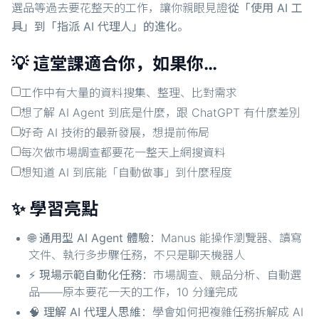
選品等過去要花整天的工作，讓你親眼見證
從「使用 AI 工
具」到「指派 AI 代理人」的進化
。
💡 這堂課適合你，如果你…
工作中有大量的資料搜集、整理、比對需求
想了解 AI Agent 到底是什麼，跟 ChatGPT 有什麼差別
好奇 AI 技術的最新發展，想提前佈局
每次做市場調查都要花一整天上網搜資料
想知道 AI 到底能「自動做事」到什麼程度
✨ 學習亮點
🌐
通用型 AI Agent 體驗
：Manus 能操作瀏覽器、讀寫
文件、執行多步驟任務，不只是聊天機器人
⚡
現場示範自動化任務
：市場調查、競品分析、自動選
品——原本要花一天的工作，10 分鐘完成
🧠
理解 AI 代理人思維
：學會如何把複雜任務拆解成 AI