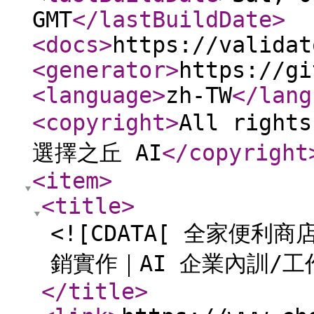
GMT
</lastBuildDate
>
<docs
>
https://validat
<generator
>
https://gi
<language
>
zh-TW
</lang
<copyright
>
All right
選擇之丘 AI
</copyright
<item
>
<title
>
<![CDATA[ 全家便利商
銷實作｜AI 企業內訓/工
</title
>