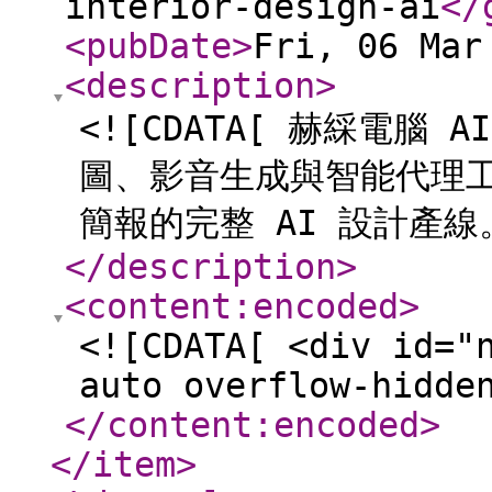
interior-design-ai
</
<pubDate
>
Fri, 06 Mar
<description
>
<![CDATA[ 赫綵電腦
圖、影音生成與智能代理
簡報的完整 AI 設計產線。
</description
>
<content:encoded
>
<![CDATA[ <div id="
auto overflow-hidde
</content:encoded
>
</item
>