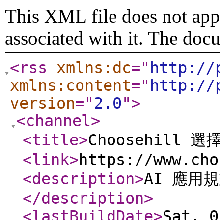
This XML file does not appe
associated with it. The doc
<rss
xmlns:dc
="
http://
xmlns:content
="
http://
version
="
2.0
"
>
<channel
>
<title
>
Choosehill 選
<link
>
https://www.cho
<description
>
AI 應用
</description
>
<lastBuildDate
>
Sat, 0