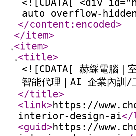
<![CDATA[ <div id="
auto overflow-hidde
</content:encoded
>
</item
>
<item
>
<title
>
<![CDATA[ 赫綵電腦｜
智能代理｜AI 企業內訓/
</title
>
<link
>
https://www.ch
interior-design-ai
</
<guid
>
https://www.ch