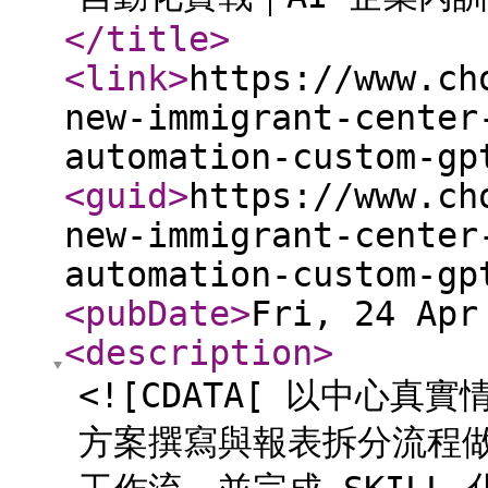
</title
>
<link
>
https://www.ch
new-immigrant-center
automation-custom-gp
<guid
>
https://www.ch
new-immigrant-center
automation-custom-gp
<pubDate
>
Fri, 24 Apr
<description
>
<![CDATA[ 以中心
方案撰寫與報表拆分流程做成 C