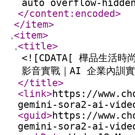
auto overflow-hidde
</content:encoded
>
</item
>
<item
>
<title
>
<![CDATA[ 樺品生活時尚
影音實戰｜AI 企業內訓實
</title
>
<link
>
https://www.ch
gemini-sora2-ai-vide
<guid
>
https://www.ch
gemini-sora2-ai-vide