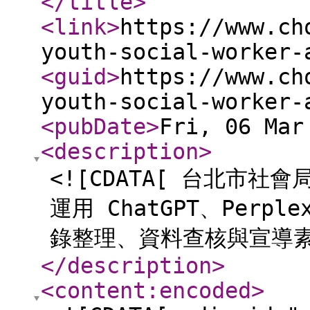
</title
>
<link
>
https://www.ch
youth-social-worker-
<guid
>
https://www.ch
youth-social-worker-
<pubDate
>
Fri, 06 Mar
<description
>
<![CDATA[ 台北市社
運用 ChatGPT、Perpl
錄整理、資料查核與宣導素
</description
>
<content:encoded
>