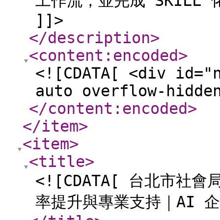
工作流，並完成 SKILL
]]>
</description
>
<content:encoded
>
<![CDATA[ <div id="
auto overflow-hidde
</content:encoded
>
</item
>
<item
>
<title
>
<![CDATA[ 台北市社
率提升與專業支持｜AI 企