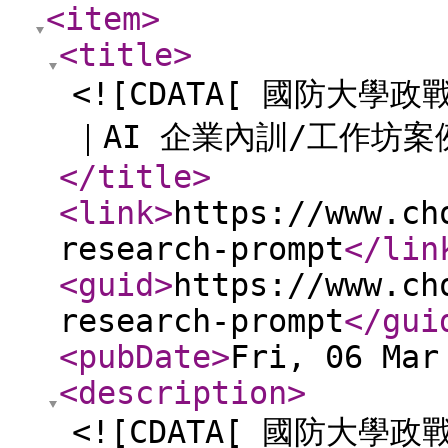
<item
>
<title
>
<![CDATA[ 國防大學
｜AI 企業內訓/工作坊案例
</title
>
<link
>
https://www.ch
research-prompt
</lin
<guid
>
https://www.ch
research-prompt
</gui
<pubDate
>
Fri, 06 Mar
<description
>
<![CDATA[ 國防大學