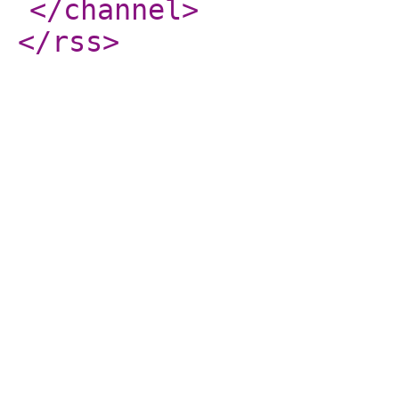
</channel
>
</rss
>