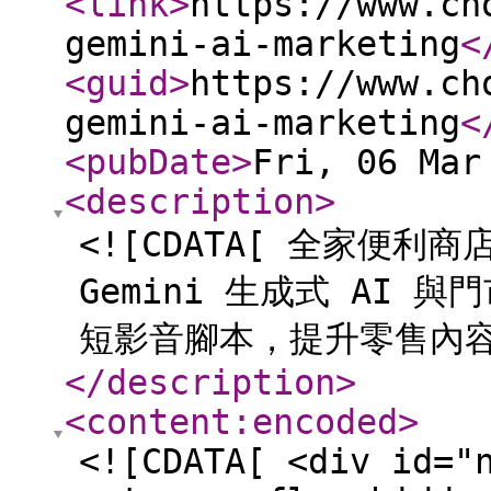
<link
>
https://www.ch
gemini-ai-marketing
<
<guid
>
https://www.ch
gemini-ai-marketing
<
<pubDate
>
Fri, 06 Mar
<description
>
<![CDATA[ 全家便利
Gemini 生成式 AI
短影音腳本，提升零售內容
</description
>
<content:encoded
>
<![CDATA[ <div id="