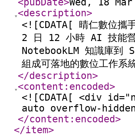
<pubDate
>
Wed, 18 Mar
<description
>
<![CDATA[ 晴仁數位
2 日 12 小時 AI 技能
NotebookLM 知識庫
組成可落地的數位工作系統
</description
>
<content:encoded
>
<![CDATA[ <div id="
auto overflow-hidde
</content:encoded
>
</item
>