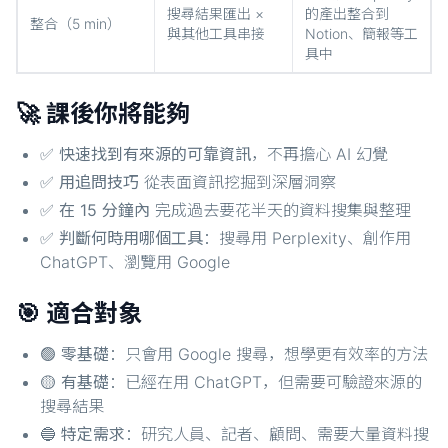
搜尋結果匯出 ×
的產出整合到
整合（5 min）
與其他工具串接
Notion、簡報等工
具中
🚀 課後你將能夠
✅
快速找到有來源的可靠資訊
，不再擔心 AI 幻覺
✅
用追問技巧
從表面資訊挖掘到深層洞察
✅
在 15 分鐘內
完成過去要花半天的資料搜集與整理
✅
判斷何時用哪個工具
：搜尋用 Perplexity、創作用
ChatGPT、瀏覽用 Google
🎯 適合對象
🟢
零基礎
：只會用 Google 搜尋，想學更有效率的方法
🟡
有基礎
：已經在用 ChatGPT，但需要可驗證來源的
搜尋結果
🔵
特定需求
：研究人員、記者、顧問、需要大量資料搜