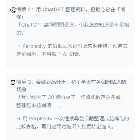
🤔
情境 2：用 ChatGPT 整理資料，但擔心它在「唬
爛」
「ChatGPT 講得頭頭是道，但我怎麼知道是不是編
的？」
→ Perplexity 的每個回答都
附上來源連結
，點進去
就能驗證，不用擔心 AI 幻覺。
⏰
情境 3：要做競品分析，花了半天在各個網站之間
切換
「我已經開了 30 個分頁了，但資訊散落在各處，
整理起來超崩潰……」
→ 用 Perplexity
一次性搜尋並自動整理
成結構化的
比較表格，再用追問功能深入挖掘特定面向。