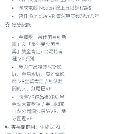
聯成電腦 Notion 線上直播課程講師
曾任 Funique VR 資深專案經理近八年
🏆 獲獎紀錄
金鐘獎「最佳節目創新
獎」＆「最佳兒少節目
獎」雙金肯定/ 台灣特有
種 VR系列
參與作品獲威尼斯影
展、金馬影展、高雄電影
節 VR金獎肯定 / 無法離
開的人、紅尾巴VR
執導VR作品獲XR創星
金點大賞獎項 / 壽山國家
自然公園洞穴探險VR、地
球圖鑑VR
🔑 專長關鍵詞
：生成式 AI ∣