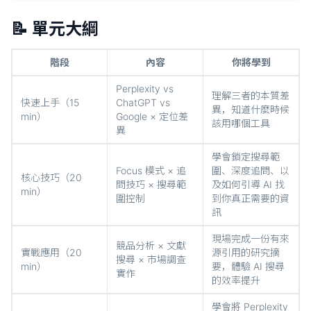
📝 單元大綱
階段
內容
你將學到
Perplexity vs
理解三者的本質差
快速上手（15
ChatGPT vs
異，知道什麼時候
min）
Google × 定位差
該用哪個工具
異
學會鎖定搜尋範
Focus 模式 × 追
圍、深度追問、以
核心技巧（20
問技巧 × 搜尋範
及如何引導 AI 找
min）
圍控制
到你真正需要的資
訊
現場完成一份有來
競品分析 × 文獻
實戰應用（20
源引用的研究摘
搜尋 × 市場調查
min）
要，體驗 AI 搜尋
實作
的效率提升
學會將 Perplexity