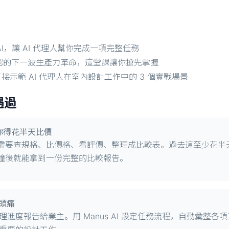
AI，讓 AI 代理人幫你完成一項完整任務
業界公認的下一波生產力革命，這堂課讓你搶先掌握
接示範 AI 代理人在室內設計工作中的 3 個實戰場景
遇過
你得花半天比價
要查規格、比價格、看評價、整理成比較表。過去這至少花半天，現
鐘後就能拿到一份完整的比較報告。
頭痛
進度報告給業主。用 Manus AI 設定任務流程，自動彙整