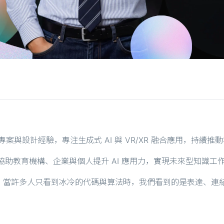
超過 15 年專案與設計經驗，專注生成式 AI 與 VR/XR 融合應用，持
協助教育機構、企業與個人提升 AI 應用力，實現未來型知識工
許多人只看到冰冷的代碼與算法時，我們看到的是表達、連結和可能性。