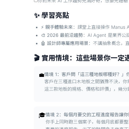
你對未來 AI 工作趨勢充滿好奇，想搶先體驗
✨ 學習亮點
⚡
親手體驗未來
：課堂上直接操作 Manus 
🎨
2026 最前沿趨勢
：AI Agent 是
🤖
設計師專屬應用場景
：不講抽象概念，直
🎬 實用情境：這些場景你一定
💼
情境 1：客戶問「這三種地板哪種好？」
客戶在三種進口木地板之間猶豫不決，你需
這三款地板的規格、價格和評價」，幾分
🎓
情境 2：每個月要交的工程進度報告讓你
你手上同時跑三個案子，每個月底都要整理