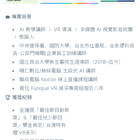
💼 專業背景
AI 教學講師 ∣ VR 導演 ∣ 多媒體 AI 視覺影音統籌
∣ 策展人
中央健保署、國防大學、台北市社會局、全家便利商
店-公部門機關/企業員工訓練講師
國立政治大學新生書院生涯導師（2018–迄今）
晴仁數位/赫綵電腦 生成式 AI 講師
聯成電腦 Notion 線上直播課程講師
曾任 Funique VR 資深專案經理近八年
🏆 獲獎紀錄
金鐘獎「最佳節目創新
獎」＆「最佳兒少節目
獎」雙金肯定/ 台灣特有
種 VR系列