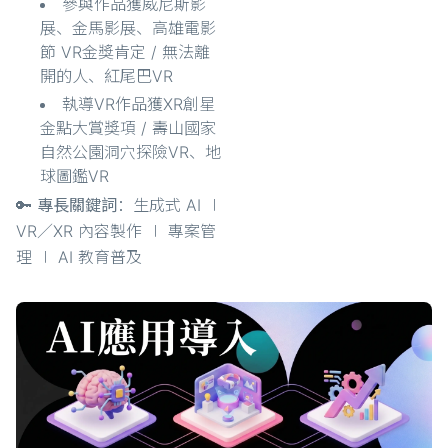
參與作品獲威尼斯影
展、金馬影展、高雄電影
節 VR金獎肯定 / 無法離
開的人、紅尾巴VR
執導VR作品獲XR創星
金點大賞獎項 / 壽山國家
自然公園洞穴探險VR、地
球圖鑑VR
🔑 專長關鍵詞
：生成式 AI ∣
VR／XR 內容製作 ∣ 專案管
理 ∣ AI 教育普及