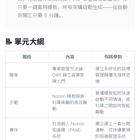
只要一鍵套用模板，所有架構自動生成——從啟動
到開工只要 5 分鐘。
📝 單元大綱
階段
內容
你將學到
專案管理方法論：
建立系統化的目標
暖身
OKR 與艾森豪矩
管理與優先排序思
陣入門
維
看懂模板如何快速
Notion 模板與資
啟動不同情境，資
示範
料庫串聯的高效聯
料庫之間如何智能
動
聯動
打造個人 Notion
獨立建立一套分類
實作
知識庫（PKM）
清晰、可持續累積
系統
的知識管理系統