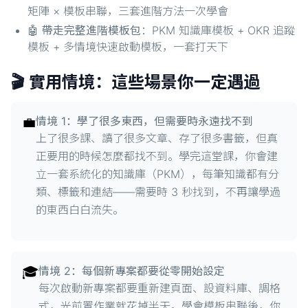
矩陣 × 模板串聯，三套進階方法一次學會
🤖
帶走完整進階模板包
：PKM 知識庫模板 + OKR 追蹤
模板 + 多情境快速啟動模板，一套打天下
🎬 實用情境：這些場景你一定遇過
💼
情境 1：學了很多東西，但需要時永遠找不到
上了很多課、讀了很多文章、存了很多書籤，但真
正要用的時候怎麼都找不到。學完這堂課，你會建
立一套系統化的知識庫（PKM），每筆知識都有分
類、標籤和連結——需要時 3 秒找到，不再讓學過
的東西白白流失。
🎓
情境 2：每個新專案都要從零開始設定
每次啟動新專案都要重新建頁面、設資料庫、調格
式，光前置作業就花掉半天。學會模板串聯後，你