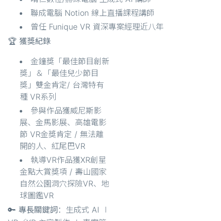
聯成電腦 Notion 線上直播課程講師
曾任 Funique VR 資深專案經理近八年
🏆 獲獎紀錄
金鐘獎「最佳節目創新
獎」＆「最佳兒少節目
獎」雙金肯定/ 台灣特有
種 VR系列
參與作品獲威尼斯影
展、金馬影展、高雄電影
節 VR金獎肯定 / 無法離
開的人、紅尾巴VR
執導VR作品獲XR創星
金點大賞獎項 / 壽山國家
自然公園洞穴探險VR、地
球圖鑑VR
🔑 專長關鍵詞
：生成式 AI ∣