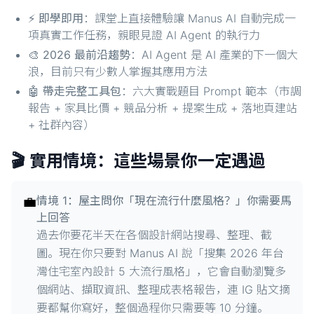
⚡
即學即用
：課堂上直接體驗讓 Manus AI 自動完成一
項真實工作任務，親眼見證 AI Agent 的執行力
🎨
2026 最前沿趨勢
：AI Agent 是 AI 產業的下一個大
浪，目前只有少數人掌握其應用方法
🤖
帶走完整工具包
：六大實戰題目 Prompt 範本（市調
報告 + 家具比價 + 競品分析 + 提案生成 + 落地頁建站
+ 社群內容）
🎬 實用情境：這些場景你一定遇過
💼
情境 1：屋主問你「現在流行什麼風格？」你需要馬
上回答
過去你要花半天在各個設計網站搜尋、整理、截
圖。現在你只要對 Manus AI 說「搜集 2026 年台
灣住宅室內設計 5 大流行風格」，它會自動瀏覽多
個網站、擷取資訊、整理成表格報告，連 IG 貼文摘
要都幫你寫好，整個過程你只需要等 10 分鐘。