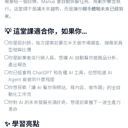
需要給一個目標，Manus 會自動拆解任務、規劃步驟並執
行。這堂課不是講未來趨勢，而是讓你
親手體驗未來已經到
來
。
💡 這堂課適合你，如果你…
你是設計師，每次提案前要花半天做市場調查、搜尋家具
型號與比價
你是創業者或行銷人員，想讓 AI 自動幫你做競品分析、
產出報告
你已經會用 ChatGPT 和各種 AI 工具，但想知道 AI
Agent 能做到什麼程度
你想探索「讓 AI 幫你架網站、寫內容、做市調」的全自
動化工作流
你對 AI 的未來發展充滿好奇，想提前掌握下一波生產力
革命
✨ 學習亮點