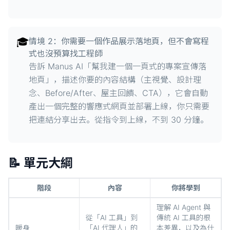
🎓
情境 2：你需要一個作品展示落地頁，但不會寫程
式也沒預算找工程師
告訴 Manus AI「幫我建一個一頁式的專案宣傳落
地頁」，描述你要的內容結構（主視覺、設計理
念、Before/After、屋主回饋、CTA），它會自動
產出一個完整的響應式網頁並部署上線，你只需要
把連結分享出去。從指令到上線，不到 30 分鐘。
📝 單元大綱
階段
內容
你將學到
理解 AI Agent 與
從「AI 工具」到
傳統 AI 工具的根
暖身
「AI 代理人」的
本差異，以及為什