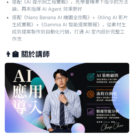
搭配《AI 提示詞工程實戰》，先學會精準下指令的方法
論，再來指揮 AI Agent 效果更好
搭配《Nano Banana AI 繪圖全攻略》+《Kling AI 影片
生成實戰》+《Gamma AI 智能提案簡報》，從素材生
成到提案製作到自動化行銷，打通 AI 室內設計完整工
作流
👨‍🏫 關於講師