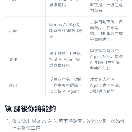
思維進化
麼它是下一波生產
力革命
了解自動市調、自
Manus AI 核心功
動選品、自動建
示範
能與設計師應用場
站、自動報告生成
景
等實際應用
學會撰寫有效的
親手體驗：用對話
Agent 指令，觀察
實作
指派 AI Agent 完
AI 如何自主拆解
成真實任務
與執行任務
反思與討論：你的
建立個人的 AI
產出
工作中哪些環節可
Agent 應用藍圖，
以交給 AI Agent
規劃導入路徑
🚀 課後你將能夠
獨立使用 Manus AI 完成市場調查、家具比價、競品分
析等繁瑣工作