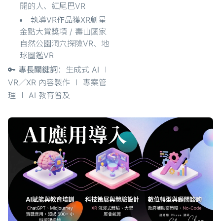
開的人、紅尾巴VR
執導VR作品獲XR創星
金點大賞獎項 / 壽山國家
自然公園洞穴探險VR、地
球圖鑑VR
🔑 專長關鍵詞
：生成式 AI ∣
VR／XR 內容製作 ∣ 專案管
理 ∣ AI 教育普及