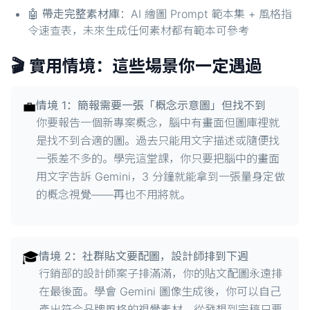
🤖
帶走完整素材庫
：AI 繪圖 Prompt 範本集 + 風格指
令速查表，未來生成任何素材都有範本可參考
🎬 實用情境：這些場景你一定遇過
💼
情境 1：簡報需要一張「概念示意圖」但找不到
你要報告一個新專案概念，腦中有畫面但圖庫裡就
是找不到合適的圖。過去只能用文字描述或隨便找
一張差不多的。學完這堂課，你只要把腦中的畫面
用文字告訴 Gemini，3 分鐘就能拿到一張量身定做
的概念視覺——再也不用將就。
🎓
情境 2：社群貼文要配圖，設計師排到下週
行銷部的設計師案子排滿滿，你的貼文配圖永遠排
在最後面。學會 Gemini 圖像生成後，你可以自己
產出符合品牌風格的視覺素材，從發想到完稿只要