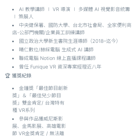
AI 教學講師 ∣ VR 導演 ∣ 多媒體 AI 視覺影音統籌
∣ 策展人
中央健保署、國防大學、台北市社會局、全家便利商
店-公部門機關/企業員工訓練講師
國立政治大學新生書院生涯導師（2018–迄今）
晴仁數位/赫綵電腦 生成式 AI 講師
聯成電腦 Notion 線上直播課程講師
曾任 Funique VR 資深專案經理近八年
🏆 獲獎紀錄
金鐘獎「最佳節目創新
獎」＆「最佳兒少節目
獎」雙金肯定/ 台灣特有
種 VR系列
參與作品獲威尼斯影
展、金馬影展、高雄電影
節 VR金獎肯定 / 無法離