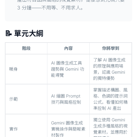
3 分鐘——不用等、不用求人。
📝 單元大綱
階段
內容
你將學到
了解 AI 圖像生成
AI 圖像生成工具
的原理與應用場
暖身
趨勢與 Gemini 功
景，認識 Gemini
能導覽
的獨特優勢
掌握描述構圖、風
AI 繪圖 Prompt
格、色調的提示詞
示範
技巧與風格控制
公式，看懂如何精
準控制 AI 產出
獨立使用 Gemini
Gemini 圖像生成
生成多種風格的視
實作
實機操作與簡報素
覺素材，並應用於
材製作