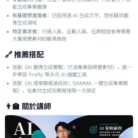
能生成專業圖像
有基礎想進階者
：已經用過 AI 生成文字，想拓展到圖
像生成領域
特定需求者
：行銷人員、企劃人員、社群經營者等需要
大量視覺素材的職場角色
🔗 推薦搭配
搭配《AI 圖像生成實戰：打造專業級視覺素材》，進一
步學習 Firefly 等多元 AI 繪圖工具
搭配《AI 提案簡報速成術：GAMMA 一鍵生成專業簡
報》，從素材生成到簡報排版一次搞定
👨‍🏫 關於講師