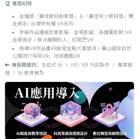
🏆 獲獎紀錄
金鐘獎「最佳節目創新獎」＆「最佳兒少節目獎」雙
金肯定/ 台灣特有種 VR系列
參與作品獲威尼斯影展、金馬影展、高雄電影節 VR
金獎肯定 / 無法離開的人、紅尾巴VR
執導VR作品獲XR創星金點大賞獎項 / 壽山國家自然
公園洞穴探險VR、地球圖鑑VR
🔑 專長關鍵詞
：生成式 AI ∣ VR／XR 內容製作 ∣ 專案管
理 ∣ AI 教育普及