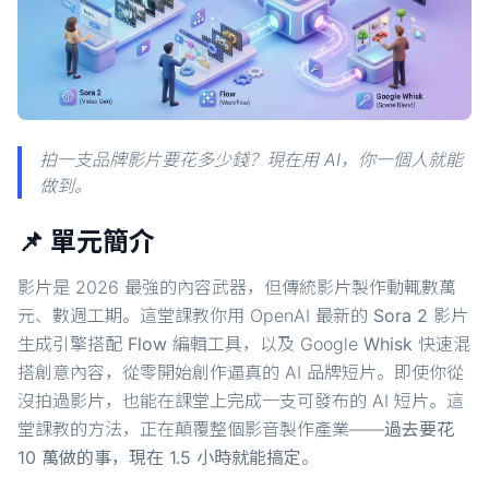
拍一支品牌影片要花多少錢？現在用 AI，你一個人就能
做到。
📌 單元簡介
影片是 2026 最強的內容武器，但傳統影片製作動輒數萬
元、數週工期。這堂課教你用 OpenAI 最新的
Sora 2
影片
生成引擎搭配
Flow
編輯工具，以及 Google
Whisk
快速混
搭創意內容，從零開始創作逼真的 AI 品牌短片。即使你從
沒拍過影片，也能在課堂上完成一支可發布的 AI 短片。這
堂課教的方法，正在顛覆整個影音製作產業——
過去要花
10 萬做的事，現在 1.5 小時就能搞定
。