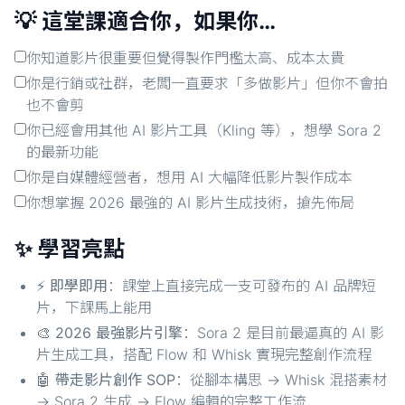
💡 這堂課適合你，如果你…
你知道影片很重要但覺得製作門檻太高、成本太貴
你是行銷或社群，老闆一直要求「多做影片」但你不會拍
也不會剪
你已經會用其他 AI 影片工具（Kling 等），想學 Sora 2
的最新功能
你是自媒體經營者，想用 AI 大幅降低影片製作成本
你想掌握 2026 最強的 AI 影片生成技術，搶先佈局
✨ 學習亮點
⚡
即學即用
：課堂上直接完成一支可發布的 AI 品牌短
片，下課馬上能用
🎨
2026 最強影片引擎
：Sora 2 是目前最逼真的 AI 影
片生成工具，搭配 Flow 和 Whisk 實現完整創作流程
🤖
帶走影片創作 SOP
：從腳本構思 → Whisk 混搭素材
→ Sora 2 生成 → Flow 編輯的完整工作流