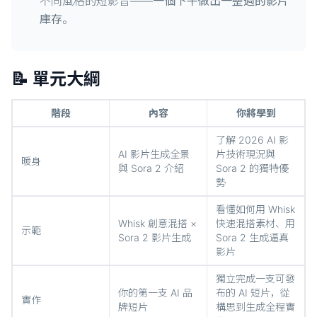
不同風格的短影音——
一個下午做出一整週的影片
庫存
。
📝 單元大綱
階段
內容
你將學到
了解 2026 AI 影
AI 影片生成全景
片技術現況與
暖身
與 Sora 2 介紹
Sora 2 的獨特優
勢
看懂如何用 Whisk
Whisk 創意混搭 ×
快速混搭素材、用
示範
Sora 2 影片生成
Sora 2 生成逼真
影片
獨立完成一支可發
你的第一支 AI 品
布的 AI 短片，從
實作
牌短片
構思到生成全程實