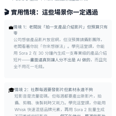
🎬 實用情境：這些場景你一定遇過
💼
情境 1：老闆說「拍一支產品介紹影片」但預算只有
零
公司想做產品影片放官網，但沒預算請攝影團隊，
老闆看著你說「你來想辦法」。學完這堂課，你能
用 Sora 2 在 30 分鐘內生成一支專業級的產品介紹
短片——
畫面逼真到讓人分不出是 AI 做的
，而且完
全不用花一毛錢。
🎓
情境 2：社群每週要發影片但素材永遠不夠
短影音是流量密碼，但每週都要產出新影片，拍
攝、剪輯、後製耗時又耗力。學完這堂課，你能用
Whisk 快速混搭品牌元素，再用 Sora 2 批量生成