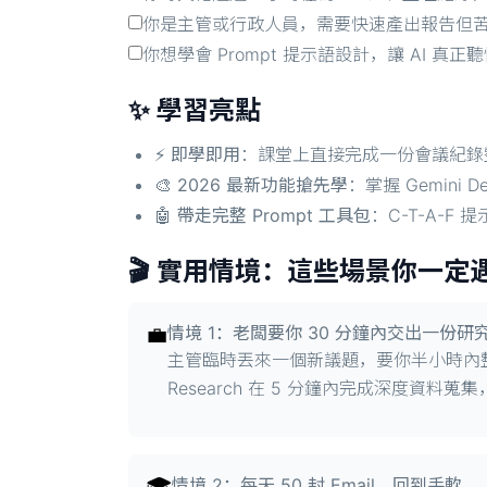
你是主管或行政人員，需要快速產出報告但
你想學會 Prompt 提示語設計，讓 AI 真
✨ 學習亮點
⚡
即學即用
：課堂上直接完成一份會議紀錄整理
🎨
2026 最新功能搶先學
：掌握 Gemini
🤖
帶走完整 Prompt 工具包
：C-T-A-F 提
🎬 實用情境：這些場景你一定
💼
情境 1：老闆要你 30 分鐘內交出一份研
主管臨時丟來一個新議題，要你半小時內整理出
Research 在 5 分鐘內完成深度資料蒐
情境 2：每天 50 封 Email，回到手軟