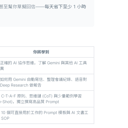
，甚至幫你草擬回信——
每天省下至少 1 小時
你將學到
正確的 AI 協作思維，了解 Gemini 與其他 AI 工具
異
如何用 Gemini 自動寫信、整理會議紀錄、語音對
eep Research 做報告
 C-T-A-F 原則、思維鏈 (CoT) 與少量範例學習
ew-Shot)，獨立撰寫高品質 Prompt
 10 個可直接用於工作的 Prompt 模板與 AI 文書工
 SOP