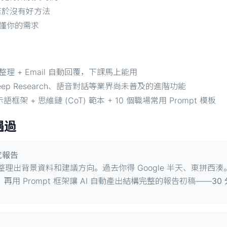
苦於沒有好方法
正聽懂你的需求
 + Email 自動回覆，下課馬上能用
 Deep Research、語音對話等業界尚未普及的進階功能
示語框架 + 思維鏈 (CoT) 範本 + 10 個職場常用 Prompt 模板
遇過
究報告
背景資料和建議方向。過去你得 Google 半天、東拼西湊。學完
集，再用 Prompt 框架讓 AI 自動產出結構完整的報告初稿——
30