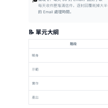
🎓
每天收件匣堆滿信件，逐封回覆耗掉大半個
的 Email 處理時間
。
📝 單元大綱
階段
暖身
示範
實作
產出