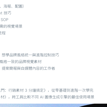
、海報、配圖）
t 技巧
SOP
需的視覺場景
流程
片，想學品牌風格統一與進階控制技巧
風格一致的品牌視覺素材
動、提案簡報與自媒體內容的工作者
 圖像生成入門：行銷素材 3 分鐘搞定》，從零基礎到進階一次學完
素材》，跨工具比較不同 AI 圖像生成引擎的最佳使用場景