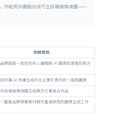
，你能用多圖融合技巧生成複雜情境圖——
你將學到
品牌風格一致性的核心邏輯與 AI 圖像的進階控制方
如何讓 AI 持續生成符合企業形象的統一風格圖像
完成複雜情境圖生成與多元素融合作品
一整套品牌視覺素材與可重複使用的圖像生成工作