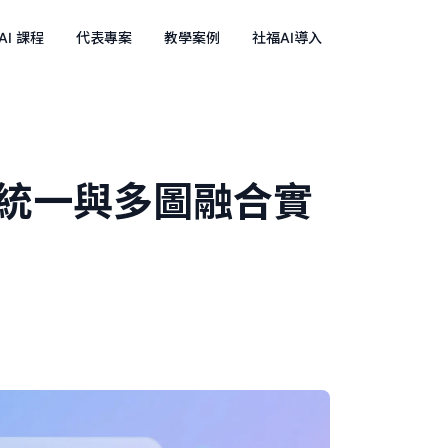
AI 課程
代表專案
教學案例
社福AI導入
牌風格統一與多圖融合實