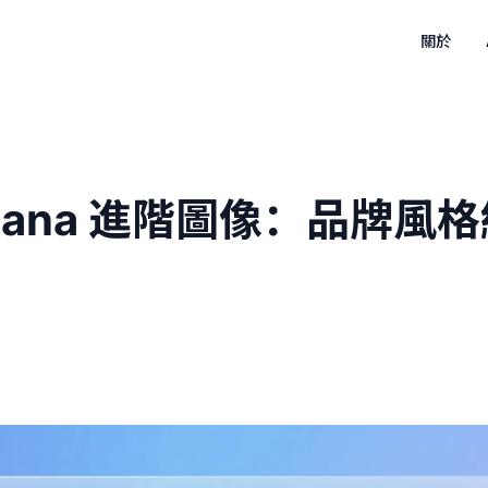
關於
o Banana 進階圖像：品