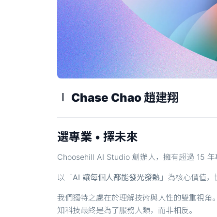
∣ Chase Chao 趙建翔
選專業 • 擇未來
Choosehill AI Studio 創辦人，擁有
以「
AI 讓每個人都能發光發熱
」為核心價值，
我們獨特之處在於理解技術與人性的雙重視角。當
知科技最終是為了服務人類，而非相反。