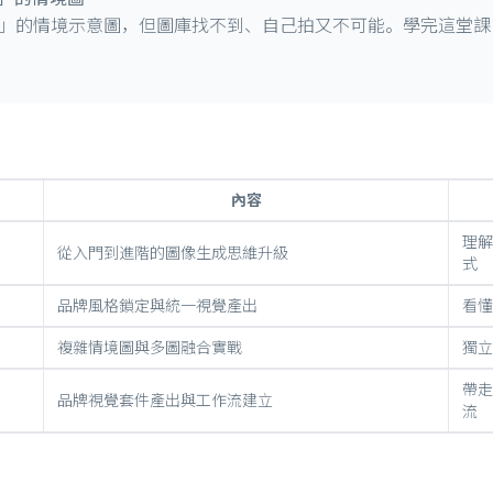
」的情境示意圖，但圖庫找不到、自己拍又不可能。學完這堂課
內容
理解
從入門到進階的圖像生成思維升級
式
品牌風格鎖定與統一視覺產出
看懂
複雜情境圖與多圖融合實戰
獨立
帶走
品牌視覺套件產出與工作流建立
流