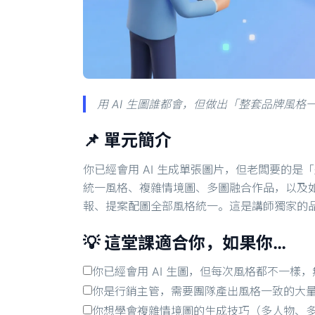
用 AI 生圖誰都會，但做出「整套品牌風
📌 單元簡介
你已經會用 AI 生成單張圖片，但老闆要的是「整套
統一風格、複雜情境圖、多圖融合作品，以及如
報、提案配圖全部風格統一。這是講師獨家的
💡 這堂課適合你，如果你…
你已經會用 AI 生圖，但每次風格都不一樣
你是行銷主管，需要團隊產出風格一致的大
你想學會複雜情境圖的生成技巧（多人物、