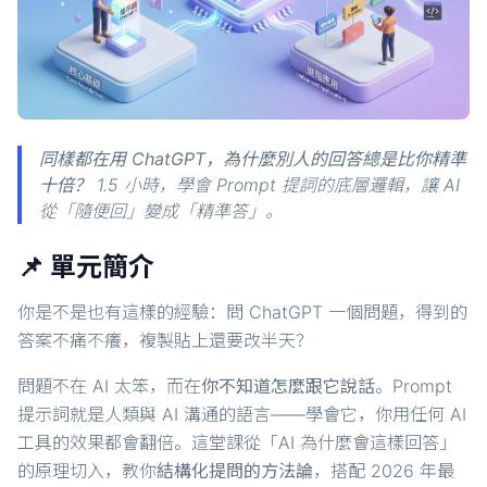
同樣都在用 ChatGPT，為什麼別人的回答總是比你精準
十倍？
1.5 小時，學會 Prompt 提詞的底層邏輯，讓 AI
從「隨便回」變成「精準答」。
📌 單元簡介
你是不是也有這樣的經驗：問 ChatGPT 一個問題，得到的
答案不痛不癢，複製貼上還要改半天？
問題不在 AI 太笨，而在
你不知道怎麼跟它說話
。Prompt
提示詞就是人類與 AI 溝通的語言——學會它，你用任何 AI
工具的效果都會翻倍。這堂課從「AI 為什麼會這樣回答」
的原理切入，教你
結構化提問的方法論
，搭配 2026 年最