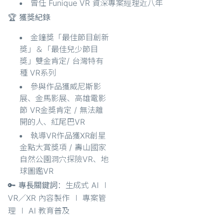
曾任 Funique VR 資深專案經理近八年
🏆 獲獎紀錄
金鐘獎「最佳節目創新
獎」＆「最佳兒少節目
獎」雙金肯定/ 台灣特有
種 VR系列
參與作品獲威尼斯影
展、金馬影展、高雄電影
節 VR金獎肯定 / 無法離
開的人、紅尾巴VR
執導VR作品獲XR創星
金點大賞獎項 / 壽山國家
自然公園洞穴探險VR、地
球圖鑑VR
🔑 專長關鍵詞
：生成式 AI ∣
VR／XR 內容製作 ∣ 專案管
理 ∣ AI 教育普及