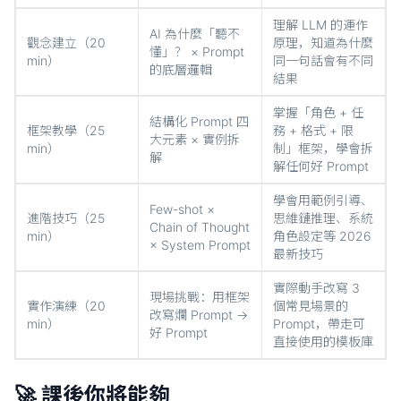
理解 LLM 的運作
AI 為什麼「聽不
觀念建立（20
原理，知道為什麼
懂」？ × Prompt
min）
同一句話會有不同
的底層邏輯
結果
掌握「角色 + 任
結構化 Prompt 四
框架教學（25
務 + 格式 + 限
大元素 × 實例拆
min）
制」框架，學會拆
解
解任何好 Prompt
學會用範例引導、
Few-shot ×
進階技巧（25
思維鏈推理、系統
Chain of Thought
min）
角色設定等 2026
× System Prompt
最新技巧
實際動手改寫 3
現場挑戰：用框架
實作演練（20
個常見場景的
改寫爛 Prompt →
min）
Prompt，帶走可
好 Prompt
直接使用的模板庫
🚀 課後你將能夠