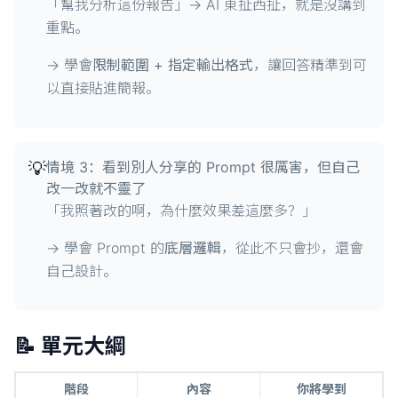
「幫我分析這份報告」→ AI 東扯西扯，就是沒講到
重點。
→ 學會
限制範圍 + 指定輸出格式
，讓回答精準到可
以直接貼進簡報。
💡
情境 3：看到別人分享的 Prompt 很厲害，但自己
改一改就不靈了
「我照著改的啊，為什麼效果差這麼多？」
→ 學會 Prompt 的
底層邏輯
，從此不只會抄，還會
自己設計。
📝 單元大綱
階段
內容
你將學到