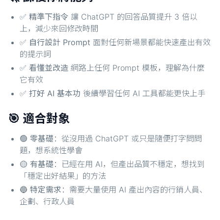
✅
精準下指令
讓 ChatGPT 的回答品質提升 3 倍以
上，減少來回修改時間
✅
自行設計 Prompt
面對任何新場景都能快速產出有效
的提示詞
✅
看懂並改造
網路上任何 Prompt 模板，理解為什麼
它有效
✅
打好 AI 基本功
後續學習任何 AI 工具都能更快上手
🎯 適合對象
🟢
零基礎
：從沒用過 ChatGPT 或只是隨便打字問問
題，想系統性學會
🟡
有基礎
：已經在用 AI，但產出品質不穩定，想找到
「穩定出好結果」的方法
🔵
特定需求
：需要大量使用 AI 產出內容的行銷人員、
企劃、行政人員