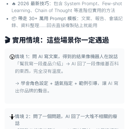
🔥
2026 最新技巧
：包含 System Prompt、Few-shot
Learning、Chain of Thought 等進階但實用的方法
📦
帶走 30+ 萬用 Prompt 模板
：文案、報告、會議記
錄、資料整理……回去直接複製貼上就能用
🎬 實用情境：這些場景你一定遇過
😤
情境 1：問 AI 寫文案，得到的結果像機器人在說話
「幫我寫一段產品介紹」→ AI 回了一段像維基百科
的東西，完全沒有溫度。
→ 學會
角色設定 + 語氣指定 + 範例引導
，讓 AI 寫
出你品牌的聲音。
🤷
情境 2：問了一個問題，AI 回了一大堆不相關的廢
話