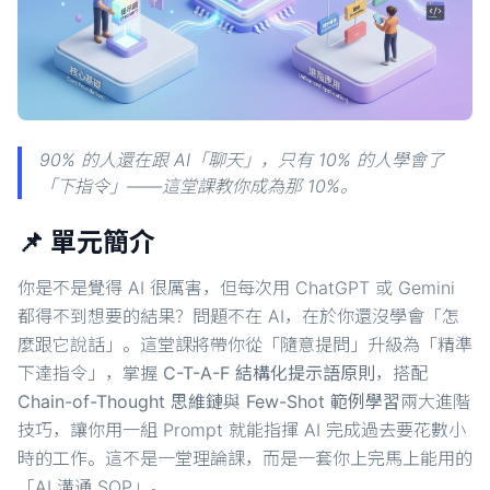
90% 的人還在跟 AI「聊天」，只有 10% 的人學會了
「下指令」——這堂課教你成為那 10%。
📌 單元簡介
你是不是覺得 AI 很厲害，但每次用 ChatGPT 或 Gemini
都得不到想要的結果？問題不在 AI，在於你還沒學會「怎
麼跟它說話」。這堂課將帶你從「隨意提問」升級為「精準
下達指令」，掌握
C-T-A-F 結構化提示語原則
，搭配
Chain-of-Thought 思維鏈
與
Few-Shot 範例學習
兩大進階
技巧，讓你用一組 Prompt 就能指揮 AI 完成過去要花數小
時的工作。這不是一堂理論課，而是一套你上完馬上能用的
「AI 溝通 SOP」。