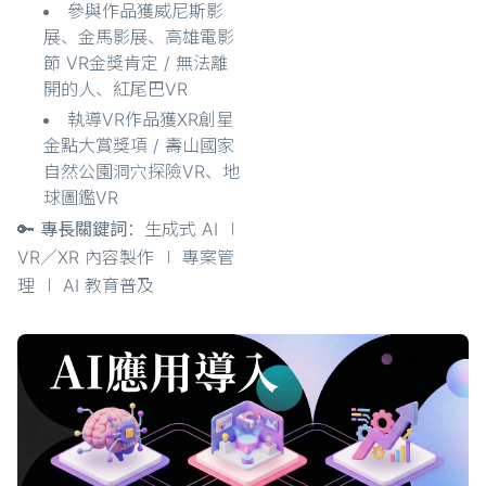
參與作品獲威尼斯影
展、金馬影展、高雄電影
節 VR金獎肯定 / 無法離
開的人、紅尾巴VR
執導VR作品獲XR創星
金點大賞獎項 / 壽山國家
自然公園洞穴探險VR、地
球圖鑑VR
🔑 專長關鍵詞
：生成式 AI ∣
VR／XR 內容製作 ∣ 專案管
理 ∣ AI 教育普及