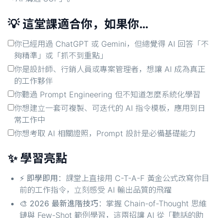
💡 這堂課適合你，如果你…
你已經用過 ChatGPT 或 Gemini，但總覺得 AI 回答「不
夠精準」或「抓不到重點」
你是設計師、行銷人員或專案管理者，想讓 AI 成為真正
的工作夥伴
你聽過 Prompt Engineering 但不知道怎麼系統化學習
你想建立一套可複製、可迭代的 AI 指令模板，應用到日
常工作中
你想考取 AI 相關證照，Prompt 設計是必備基礎能力
✨ 學習亮點
⚡
即學即用
：課堂上直接用 C-T-A-F 黃金公式改寫你目
前的工作指令，立刻感受 AI 輸出品質的飛躍
🎨
2026 最新進階技巧
：掌握 Chain-of-Thought 思維
鏈與 Few-Shot 範例學習，這兩招讓 AI 從「聽話的助