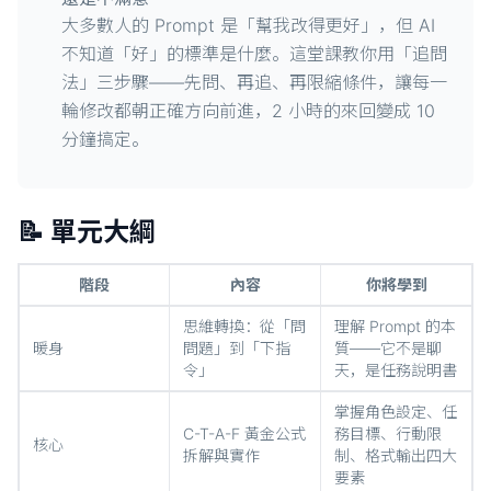
大多數人的 Prompt 是「幫我改得更好」，但 AI
不知道「好」的標準是什麼。這堂課教你用「追問
法」三步驟——先問、再追、再限縮條件，讓每一
輪修改都朝正確方向前進，2 小時的來回變成 10
分鐘搞定。
📝 單元大綱
階段
內容
你將學到
思維轉換：從「問
理解 Prompt 的本
暖身
問題」到「下指
質——它不是聊
令」
天，是任務說明書
掌握角色設定、任
C-T-A-F 黃金公式
務目標、行動限
核心
拆解與實作
制、格式輸出四大
要素