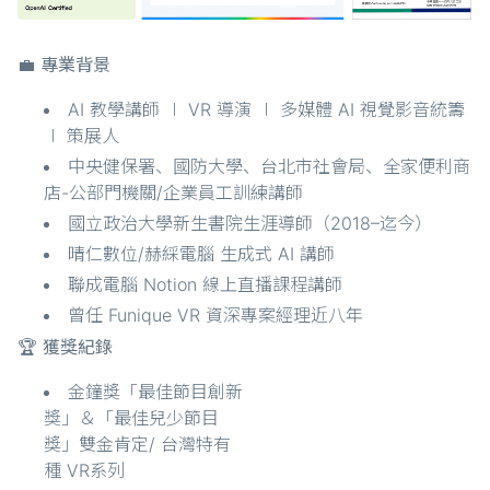
💼 專業背景
AI 教學講師 ∣ VR 導演 ∣ 多媒體 AI 視覺影音統籌
∣ 策展人
中央健保署、國防大學、台北市社會局、全家便利商
店-公部門機關/企業員工訓練講師
國立政治大學新生書院生涯導師（2018–迄今）
晴仁數位/赫綵電腦 生成式 AI 講師
聯成電腦 Notion 線上直播課程講師
曾任 Funique VR 資深專案經理近八年
🏆 獲獎紀錄
金鐘獎「最佳節目創新
獎」＆「最佳兒少節目
獎」雙金肯定/ 台灣特有
種 VR系列