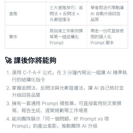
三大進階技巧：追
學會用迭代策略讓
進階
問法 × 反問法 ×
AI 自動升級回答
元素碰撞法
品質
用自身工作案例撰
帶走一份可直接使
實作
寫第一組結構化
用的個人化
Prompt
Prompt 範本
🚀 課後你將能夠
運用 C-T-A-F 公式，在 3 分鐘內寫出一組讓 AI 精準執
行的結構化指令
掌握追問法、反問法與元素碰撞法，讓 AI 自己檢討並
升級回答品質
擁有一套通用 Prompt 模板庫，可直接套用到文案撰
寫、報告生成、提案規劃等工作場景
能向團隊展示「同一個問題，好 Prompt vs 壞
Prompt」的產出差距，推動團隊 AI 升級