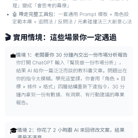
理」變成「會思考的幕僚」
🤖
帶走完整工具包
：一套通用 Prompt 模板 + 角色設
定範本庫 + 追問法 / 反問法 / 元素碰撞法三大創意心法
🎬 實用情境：這些場景你一定遇過
💼
情境 1：老闆要你 30 分鐘內交出一份市場分析報告
你打開 ChatGPT 輸入「幫我做一份市場分析」，
結果 AI 給你一篇泛泛而談的教科書文章。問題出在
你的指令太模糊。學完這堂課，你會用「角色 × 目
標 × 條件 × 格式」四層結構重新下達指令，30 分
鐘內拿到一份有數據、有洞察、有行動建議的專業
報告。
🎓
情境 2：你花了 2 小時跟 AI 來回修改文案，結果
還是不滿意