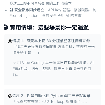
發送……帶走可直接部署的工作流範本
🔐
安全觀念同步建立
：API Key 管理、帳號隔離、防
Prompt Injection，養成安全使用 AI 的習慣
🎬 實用情境：這些場景你一定遇過
😫
情境 1：每天早上花 30 分鐘彙整各種資料來源
「我每天要從五個不同的地方抓資料，整理成一份
摘要給主管……」
→ 用 Vibe Coding 建一個
每日自動晨報系統
，AI
自動抓取、摘要、整理，每天早上直接送到你面
前。
🔁
情境 2：想學自動化但 Python 學了三天就放棄
「我真的有在學！但到 for loop 就崩潰了……」