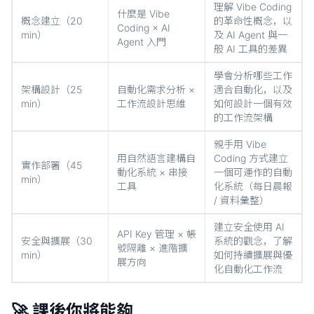
理解 Vibe Coding
什麼是 Vibe
概念建立（20
的革命性概念，以
Coding × AI
min）
及 AI Agent 與一
Agent 入門
般 AI 工具的差異
學會分析哪些工作
架構設計（25
自動化需求分析 ×
適合自動化，以及
min）
工作流設計思維
如何設計一個有效
的工作流架構
親手用 Vibe
用自然語言建構自
Coding 方式建立
實作部署（45
動化系統 × 串接
一個可運作的自動
min）
工具
化系統（每日晨報
/ 資料彙整）
建立安全使用 AI
API Key 管理 × 帳
安全與擴展（30
系統的觀念，了解
號隔離 × 進階擴
min）
如何持續擴展與優
展方向
化自動化工作流
🚀 課後你將能夠