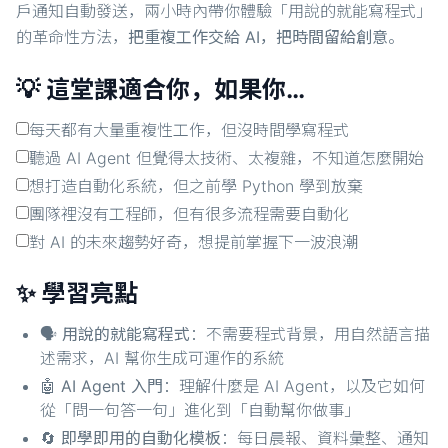
戶通知自動發送，兩小時內帶你體驗「用說的就能寫程式」
的革命性方法，
把重複工作交給 AI，把時間留給創意
。
💡 這堂課適合你，如果你…
每天都有大量重複性工作，但沒時間學寫程式
聽過 AI Agent 但覺得太技術、太複雜，不知道怎麼開始
想打造自動化系統，但之前學 Python 學到放棄
團隊裡沒有工程師，但有很多流程需要自動化
對 AI 的未來趨勢好奇，想提前掌握下一波浪潮
✨ 學習亮點
🗣️
用說的就能寫程式
：不需要程式背景，用自然語言描
述需求，AI 幫你生成可運作的系統
🤖
AI Agent 入門
：理解什麼是 AI Agent，以及它如何
從「問一句答一句」進化到「自動幫你做事」
🔄
即學即用的自動化模板
：每日晨報、資料彙整、通知