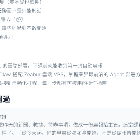
做一隻（零基礎也歡迎）
任務
而不是只能對話
 AI 代勞
I」這些詞嚇到不敢開始
技領導力
ent 的雲端部署，下課前就能收到第一封自動晨報
Claw 搭配 Zeabur 雲端 VPS，掌握業界最前沿的 Agent 部署
 串接到自動化排程，每一步都有可複用的操作指南
遇過
資訊
昨天的新聞、數據、待辦事項，做成一份晨報給主管。這堂課教你讓 
on 裡了。「從今天起，你的早晨從喝咖啡開始，不是從做報告開