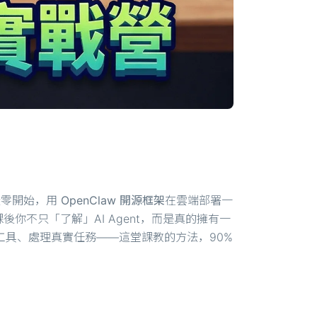
從零開始，用
OpenClaw 開源框架
在雲端部署一
課後你不只「了解」AI Agent，而是真的擁有一
實工具、處理真實任務——這堂課教的方法，90%