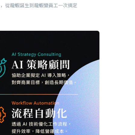
2），從龍蝦誕生到龍蝦變員工一次搞定