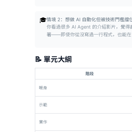
🎓
情境 2：想做 AI 自動化但被技術門檻擋
你看過很多 AI Agent 的介紹影片
署——即使你從沒寫過一行程式，也能在 2
📝 單元大綱
階段
暖身
示範
實作