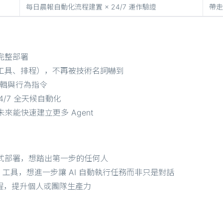
每日晨報自動化流程建置 × 24/7 運作驗證
帶走
完整部署
憶、工具、排程），不再被技術名詞嚇到
思考邏輯與行為指令
4/7 全天候自動化
未來能快速建立更多 Agent
 或程式部署，想踏出第一步的任何人
 AI 工具，想進一步讓 AI 自動執行任務而非只是對話
流程，提升個人或團隊生產力