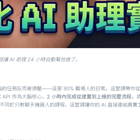
 AI 助理 24 小時自動幫他做了。
的任務反而被擠壓——這是 90% 職場人的日常。這堂課帶你
X API 作為大腦核心，
2 小時內完成從建置到上線的完整流程
。
。不同於只教聊天機器人的課程，這堂課讓你的 AI 直接連結真