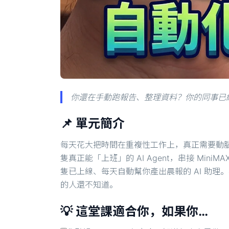
你還在手動跑報告、整理資料？你的同事已經讓
📌 單元簡介
每天花大把時間在重複性工作上，真正需要動腦
隻真正能「上班」的 AI Agent，串接 MiniMA
隻已上線、每天自動幫你產出晨報的 AI 助理
的人還不知道。
💡 這堂課適合你，如果你…