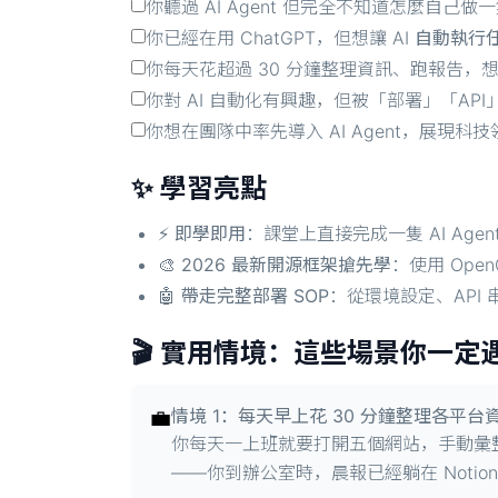
你聽過 AI Agent 但完全不知道怎麼自己
你已經在用 ChatGPT，但想讓 AI
自動執行
你每天花超過 30 分鐘整理資訊、跑報告，想讓
你對 AI 自動化有興趣，但被「部署」「AP
你想在團隊中率先導入 AI Agent，展現科
✨ 學習亮點
⚡
即學即用
：課堂上直接完成一隻 AI Ag
🎨
2026 最新開源框架搶先學
：使用 Open
🤖
帶走完整部署 SOP
：從環境設定、API
🎬 實用情境：這些場景你一定
💼
情境 1：每天早上花 30 分鐘整理各平台
你每天一上班就要打開五個網站，手動彙整
——你到辦公室時，晨報已經躺在 Noti